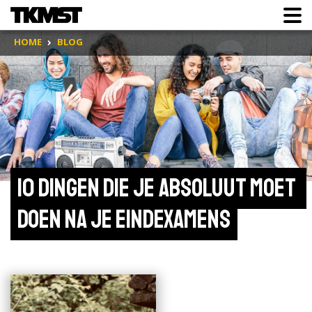
HOME
BLOG
10 dingen die je absoluut moet 
doen na je eindexamens