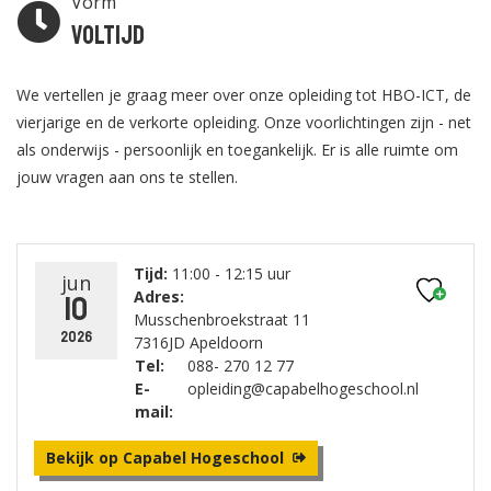
Vorm
Voltijd
We vertellen je graag meer over onze opleiding tot HBO-ICT, de
vierjarige en de verkorte opleiding. Onze voorlichtingen zijn - net
als onderwijs - persoonlijk en toegankelijk. Er is alle ruimte om
jouw vragen aan ons te stellen.
Tijd:
11:00 - 12:15 uur
jun
Adres:
10
Musschenbroekstraat 11
2026
7316JD Apeldoorn
Tel:
088- 270 12 77
E-
opleiding@capabelhogeschool.nl
mail:
Bekijk op Capabel Hogeschool