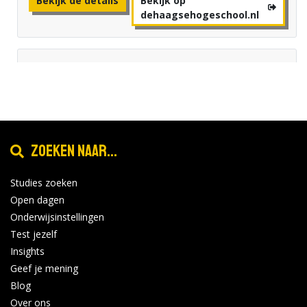
Bekijk de details
Bekijk op
dehaagsehogeschool.nl
Avans Hogeschool - Breda
Online Open avond woensdag 28
okt
oktober
28
Locatie:
2026
Tijd: 19:00 - 21:00
Zoeken naar...
Bekijk de details
Bekijk op
Studies zoeken
forms.hippocampus.eu
Open dagen
Onderwijsinstellingen
Test jezelf
Avans Hogeschool - Den Bosch
Insights
Geef je mening
Online Open avond woensdag 28
okt
oktober
Blog
28
Locatie:
Over ons