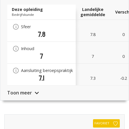
Deze opleiding
Landelijke
Versch
gemiddelde
Bedrijfskunde
Sfeer
7.8
7.8
0
Inhoud
7
7
0
Aansluiting beroepspraktijk
7.1
7.3
-0.2
Toon meer
FAVORIET