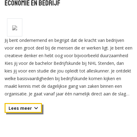
Economie en Bedrijf
Jij bent ondernemend en begrijpt dat de kracht van bedrijven
voor een groot deel bij de mensen die er werken ligt. Je bent een
creatieve denker en hebt oog voor bijvoorbeeld duurzaamheid
Kies jij voor de bachelor Bedrijfskunde bij NHL Stenden, dan
kies jij voor een studie die jou opleidt tot alleskunner. Je ontdekt
welke basisvaardigheden bij bedrijfskunde komen kijken en
maakt kennis met de dagelijkse gang van zaken binnen een
organisatie. Je gaat vanaf jaar één namelijk direct aan de slag
met projecten voor echte opdrachtgevers. Daarbij staan diverse
thema’s zoals bedrijfscultuur, mens en economie centraal.
Een belangrijk thema binnen de voltijd opleiding Bedrijfskunde is
duurzaam ondernemen. Mens, milieu en betekenis worden