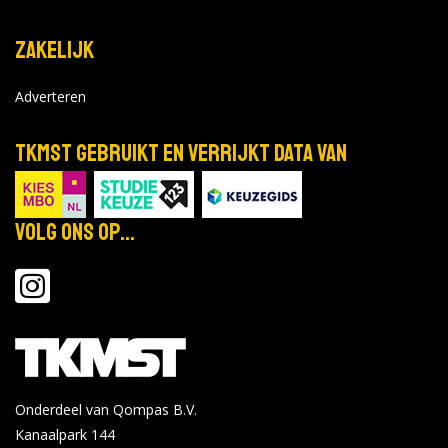
2026
Tijd: 19:00 - 21:00
Zakelijk
Bekijk de details
Bekijk op
forms.hippocampus.eu
Adverteren
TKMST gebruikt en verrijkt data van
Capabel Hogeschool - Utrecht
Online voorlichting HBO
okt
Bedrijfskunde
29
Volg ons op...
Locatie:
2026
Tijd: 19:00 - 21:00
Bekijk de details
Bekijk op capabel.nl
Windesheim - Zwolle
Onderdeel van Qompas B.V.
Open dag 6 november 2026 deeltijd
Kanaalpark 144
nov