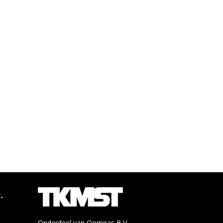
.
Onderdeel van Qompas B.V.