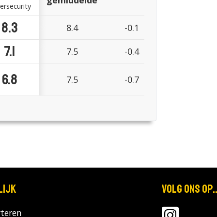
gemiddelde
ersecurity
8.3
8.4
-0.1
7.1
7.5
-0.4
6.8
7.5
-0.7
lijk
Volg ons op..
teren