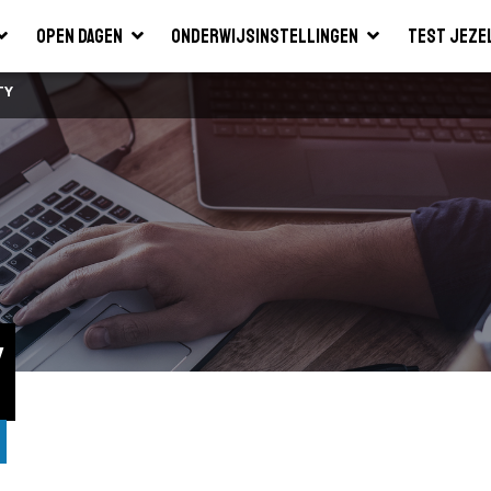
Open dagen
Onderwijsinstellingen
Test jeze
TY
y