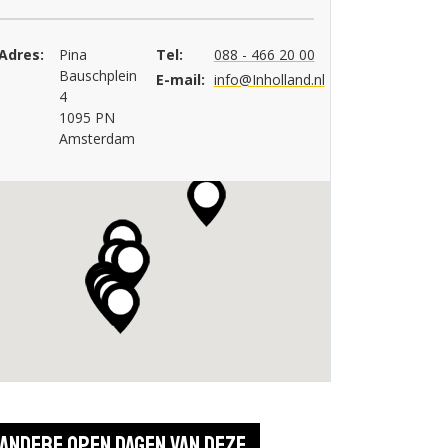
Adres:
Pina
Tel:
088 - 466 20 00
Bauschplein
E-mail:
info@Inholland.nl
4
1095 PN
Amsterdam
Andere open dagen van deze 