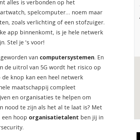
t alles is verbonden op het
 smartwatch, spelcomputer… noem maar
en, zoals verlichting of een stofzuiger.
jke app binnenkomt, is je hele netwerk
. Stel je 's voor!
jk geworden van
computersystemen
. En
de uitrol van 5G wordt het risico op
p de knop kan een heel netwerk
n hele maatschappij compleet
ijven en organisaties te helpen om
 nood te zijn als het al te laat is? Met
 een hoop
organisatietalent
ben jij in
rsecurity.