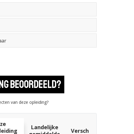
aar
ing beoordeeld?
cten van deze opleiding?
ze
Landelijke
leiding
Verschil