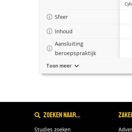
Cyb
Sfeer
Inhoud
Aansluiting
beroepspraktijk
Toon meer
Zoeken naar...
Zake
Studies zoeken
Adver