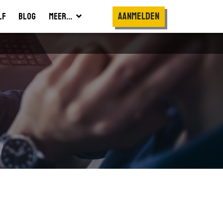
Aanmelden
lf
Blog
Meer...