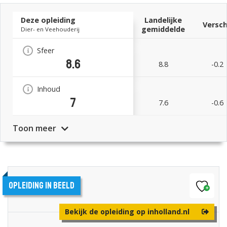
Deze opleiding
Landelijke
Versch
gemiddelde
Dier- en Veehouderij
Sfeer
8.6
8.8
-0.2
Inhoud
7
7.6
-0.6
Toon meer
Opleiding in beeld
Bekijk de opleiding op inholland.nl