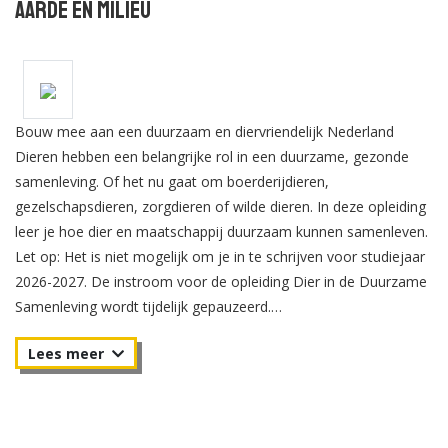
Aarde en Milieu
Bouw mee aan een duurzaam en diervriendelijk Nederland
Dieren hebben een belangrijke rol in een duurzame, gezonde
samenleving. Of het nu gaat om boerderijdieren,
gezelschapsdieren, zorgdieren of wilde dieren. In deze opleiding
leer je hoe dier en maatschappij duurzaam kunnen samenleven.
Let op: Het is niet mogelijk om je in te schrijven voor studiejaar
2026-2027. De instroom voor de opleiding Dier in de Duurzame
Samenleving wordt tijdelijk gepauzeerd.
Oriënteer je je op een studie en twijfel je welke opleiding goed
bij jou past? Dan denken we graag met je mee. Onze
studiekeuzeadviseurs helpen je bij het verkennen van
alternatieve opleidingen, binnen en buiten onze instelling, die
aansluiten bij jouw interesses en toekomstplannen. Neem