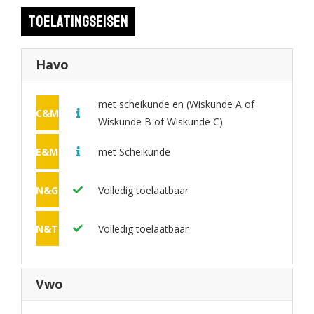
contact op voor een persoonlijk studiekeuzegesprek:
Toelatingseisen
nicolette.bakhuisen@inholland.nl.
Havo
met scheikunde en (Wiskunde A of
C&M
Wiskunde B of Wiskunde C)
E&M
met Scheikunde
N&G
Volledig toelaatbaar
N&T
Volledig toelaatbaar
Vwo