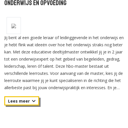
Onderwijs en Opvoeding
Jij bent al een goede leraar of leidinggevende in het onderwijs en
je hebt flink wat ideeën over hoe het onderwijs straks nog beter
kan. Met deze educatieve deeltijdmaster ontwikkel jij je in 2 jaar
tot een onderwijsexpert op het gebied van begeleiden, gedrag,
leiderschap, leren óf talent. Deze hbo-master bestaat uit
verschillende leerroutes. Voor aanvang van de master, kies jij de
leerroute waarmee jij je kunt specialiseren in de richting die het
allerbeste past bij jouw onderwijspraktijk en interesses. En je
kunt bij de master Educational Needs modules stapelen, zodat
jij in jouw tempo je eigen leerbehoefte(s) vervult.
In de master Educational Needs heb jij je ontwikkeld tot
onderwijsexpert die duurzaam bijdraagt aan kennisontwikkeling,
schoolontwikkeling en innovatie in onderwijs. Je kunt