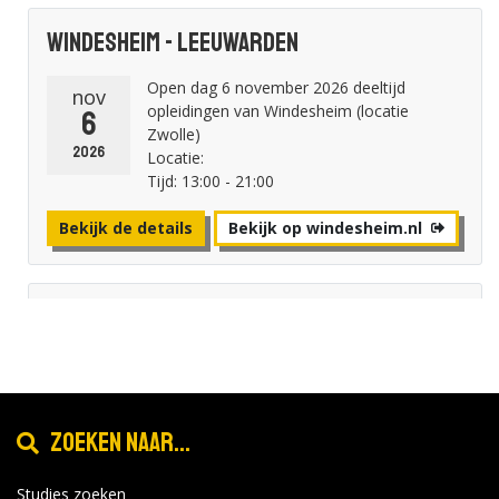
Windesheim - Leeuwarden
Open dag 6 november 2026 deeltijd
nov
opleidingen van Windesheim (locatie
6
Zwolle)
2026
Locatie:
Tijd: 13:00 - 21:00
Bekijk de details
Bekijk op windesheim.nl
Windesheim - Zwolle
Open dag 6 november 2026 deeltijd
nov
opleidingen van Windesheim (locatie
6
Zwolle)
2026
Locatie:
Zoeken naar...
Tijd: 13:00 - 21:00
Studies zoeken