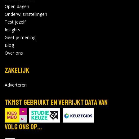
Bekijk de details
Bekijk op windesheim.nl
Open dagen
Onderwijsinstellingen
Test jezelf
Fontys Hogeschool - Sittard
Insights
Geef je mening
Online Voorlichting Master
nov
Blog
Educational Needs
17
Locatie:
Over ons
2026
Tijd: 19:00 - 20:00
Zakelijk
Bekijk de details
Bekijk op fontys.nl
Adverteren
Fontys Hogeschool - Sittard
TKMST gebruikt en verrijkt data van
Online Voorlichting Master
feb
Educational Needs
25
Locatie:
Volg ons op...
2027
Tijd: 19:00 - 20:00