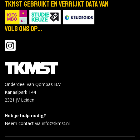
TKMST gebruikt en verrijkt data van
Proefstuderen HBO-Rechten
okt
Locatie:
26
Tijd: 10:00 - 13:00
2026
Volg ons op...
Bekijk de details
Bekijk op hsleiden.nl
Avans Hogeschool - Den Bosch
Online Open avond woensdag 28
okt
oktober
Onderdeel van Qompas B.V.
28
Locatie:
Kanaalpark 144
2026
Tijd: 19:00 - 21:00
2321 JV
Leiden
Bekijk de details
Bekijk op
Heb je hulp nodig?
forms.hippocampus.eu
Neem contact via info@tkmst.nl