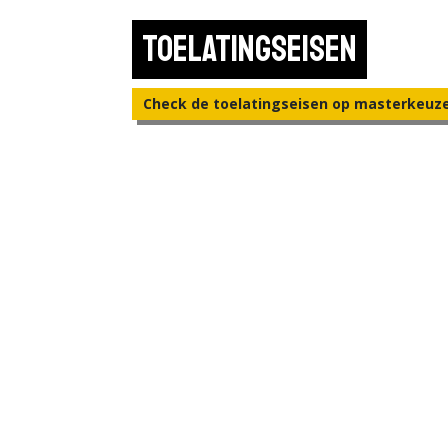
Toelatingseisen
Check de toelatingseisen op masterkeuz