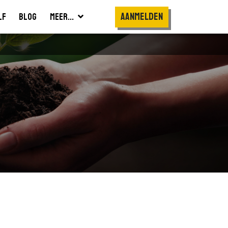
Aanmelden
lf
Blog
Meer...