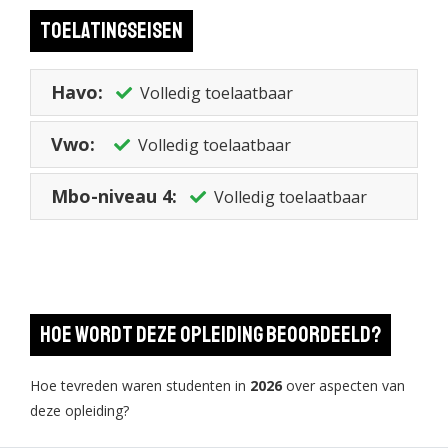
Daarom heb je voor deze opleiding een relevante functie nodig
Toelatingseisen
binnen het veiligheidsdomein. Een ervaren persoonlijke
begeleider helpt je in je professionele ontwikkeling. Samen
bespreek je hoe je je studie het beste kunt combineren met
Havo:
Volledig toelaatbaar
werk en privé.
Vwo:
Volledig toelaatbaar
Mbo-niveau 4:
Volledig toelaatbaar
Hoe wordt deze opleiding beoordeeld?
Hoe tevreden waren studenten in
2026
over aspecten van
deze opleiding?