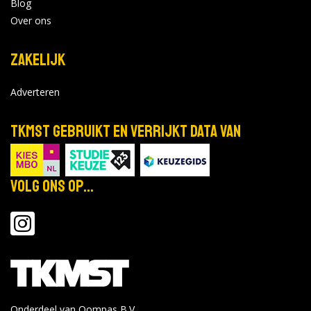
Blog
Bekijk de details
Over ons
Zakelijk
mrt
Proefstuderen
16
Locatie:
Adverteren
Tijd: 09:00 - 17:00
2027
TKMST gebruikt en verrijkt data van
Bekijk de details
Volg ons op...
mrt
Proefstuderen
18
Locatie:
Tijd: 09:00 - 17:00
2027
Bekijk de details
Onderdeel van Qompas B.V.