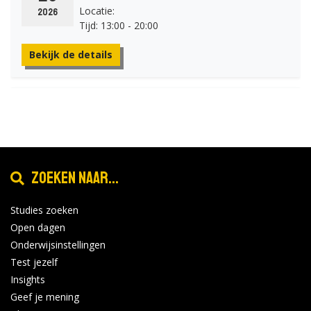
Locatie:
2026
Tijd: 13:00 - 20:00
Bekijk de details
Voorlichting voor
jan
26
professionals
Locatie:
2027
Tijd: 13:00 - 20:00
Zoeken naar...
Bekijk de details
Studies zoeken
Open dagen
feb
Onderwijsinstellingen
Open Dag
6
Test jezelf
Locatie:
Insights
Tijd: 10:00 - 14:00
2027
Geef je mening