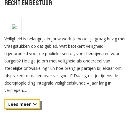
Recht en Bestuur
Veiligheid is belangrijk in jouw werk. Je houdt je graag bezig met
vraagstukken op dat gebied. Wat betekent veiligheid
bijvoorbeeld voor de publieke sector, voor bedrijven en voor
burgers? Hoe ga je om met veiligheid als onderdeel van
stedelijke ontwikkeling? En hoe breng je partijen bij elkaar om
afspraken te maken over veiligheid? Daar ga je je tijdens de
deeltijdopleiding Integrale Veiligheidskunde 4 jaar lang in
verdiepen.
Je volgt boeiende vakken als Criminologie, Crisismanagement en
Cybersecurity. Je nieuwe kennis pas je meteen toe door tijdens
je werk praktijkopdrachten uit te voeren. Ook los je
veiligheidsvraagstukken op in projecten of onderzoeken.