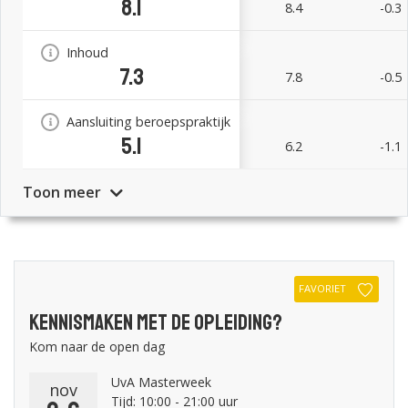
8.1
8.4
-0.3
Inhoud
7.3
7.8
-0.5
Aansluiting beroepspraktijk
5.1
6.2
-1.1
Toon meer
FAVORIET
Kennismaken met de opleiding?
Kom naar de open dag
UvA Masterweek
nov
Tijd: 10:00 - 21:00 uur