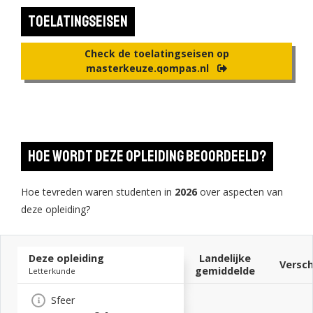
cultural objects, such as films, digital media and the visual arts.
Toelatingseisen
Check de toelatingseisen op
masterkeuze.qompas.nl
Hoe wordt deze opleiding beoordeeld?
Hoe tevreden waren studenten in
2026
over aspecten van
deze opleiding?
Deze opleiding
Landelijke
Versch
gemiddelde
Letterkunde
Sfeer