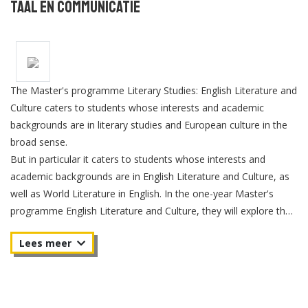
Taal en Communicatie
The Master's programme Literary Studies: English Literature and
Culture caters to students whose interests and academic
backgrounds are in literary studies and European culture in the
broad sense.
But in particular it caters to students whose interests and
academic backgrounds are in English Literature and Culture, as
well as World Literature in English. In the one-year Master's
programme English Literature and Culture, they will explore the
history and theory of literature in English, and study its
relationship with other media, while engaging key issues of
intellectual concern in society, politics and culture. Furthermore,
the programme also gives participating students the opportunity
to explore the interrelations of literature with other kinds of