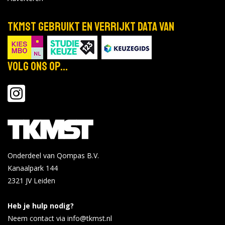
Rijksuniversiteit Groningen - Groningen
TKMST gebruikt en verrijkt data van
Master Open Dag
nov
Locatie:
27
Tijd: 00:00 - 23:59
2026
Volg ons op...
Bekijk de details
Bekijk op rug.nl
Rijksuniversiteit Groningen - Groningen
Online Masterweek
dec
Onderdeel van Qompas B.V.
Locatie:
7-11
Kanaalpark 144
Tijd: 00:00 - 23:59
2026
2321 JV
Leiden
Bekijk de details
Bekijk op rug.nl
Heb je hulp nodig?
Neem contact via info@tkmst.nl