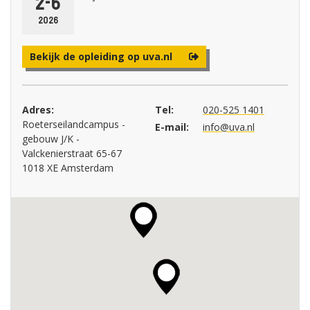
2-6
2026
Bekijk de opleiding op uva.nl
Adres:
Tel:
020-525 1401
Roeterseilandcampus -
E-mail:
info@uva.nl
gebouw J/K -
Valckenierstraat 65-67
1018 XE Amsterdam