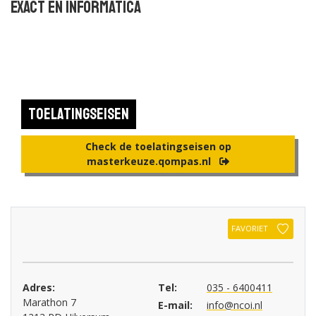
Exact en Informatica
Toelatingseisen
Check de toelatingseisen op
masterkeuze.qompas.nl
FAVORIET
Adres:
Tel:
035 - 6400411
Marathon 7
E-mail:
info@ncoi.nl