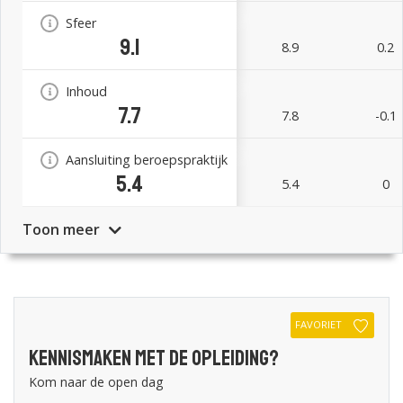
Sfeer
9.1
8.9
0.2
Inhoud
7.7
7.8
-0.1
Aansluiting beroepspraktijk
5.4
5.4
0
Toon meer
FAVORIET
Kennismaken met de opleiding?
Kom naar de open dag