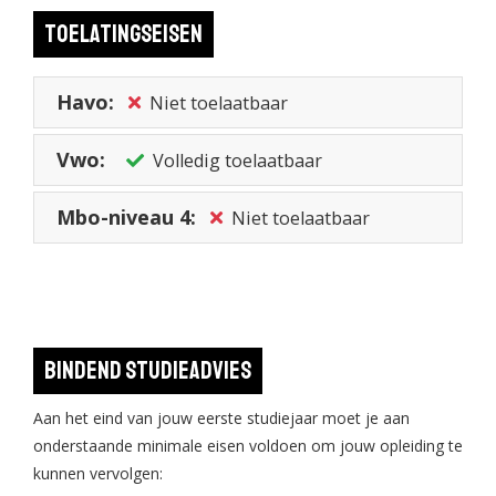
studie succesvol. Schrijf je in voor 1 mei en maak via verplichte
Toelatingseisen
studieactiviteiten uitgebreid kennis met Muziekwetenschap.
Meer informatie vind je op
www.uu.nl/matching
.
Havo:
Niet toelaatbaar
Vwo:
Volledig toelaatbaar
Mbo-niveau 4:
Niet toelaatbaar
Bindend studieadvies
Aan het eind van jouw eerste studiejaar moet je aan
onderstaande minimale eisen voldoen om jouw opleiding te
kunnen vervolgen: