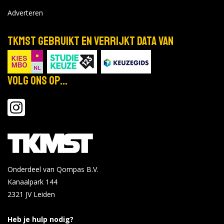
Universiteit van Amsterdam - Amsterdam
Adverteren
UvA Proefstuderen
nov
dec
-
Locatie:
2026
TKMST gebruikt en verrijkt data van
Tijd: 09:00 - 17:00
Bekijk de details
Bekijk op uva.nl
Volg ons op...
Universiteit van Amsterdam - Amsterdam
UvA Bachelorweek
mrt
Locatie:
8-12
Tijd: 09:00 - 19:00
2027
Onderdeel van Qompas B.V.
Bekijk de details
Kanaalpark 144
2321 JV
Leiden
Universiteit Utrecht - Utrecht
Heb je hulp nodig?