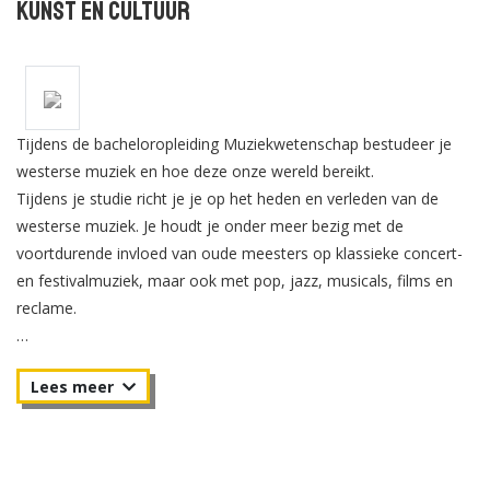
Kunst en Cultuur
Tijdens de bacheloropleiding Muziekwetenschap bestudeer je
westerse muziek en hoe deze onze wereld bereikt.
Tijdens je studie richt je je op het heden en verleden van de
westerse muziek. Je houdt je onder meer bezig met de
voortdurende invloed van oude meesters op klassieke concert-
en festivalmuziek, maar ook met pop, jazz, musicals, films en
reclame.
Bij Muziekwetenschap in Utrecht ligt het accent op de
eeuwenoude geschiedenis van de westerse muziek, maar deze
bestudeer je vanuit een hedendaags perspectief.
Matching: ga na of een studie goed bij je past en doorloop je