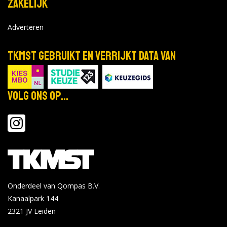
Zakelijk
mrt
Proefstuderen
16
Locatie:
Adverteren
Tijd: 09:00 - 17:00
2027
TKMST gebruikt en verrijkt data van
Bekijk de details
Volg ons op...
mrt
Proefstuderen
18
Locatie:
Tijd: 09:00 - 17:00
2027
Bekijk de details
Onderdeel van Qompas B.V.
apr
Open Dag
Kanaalpark 144
2
Locatie:
2321 JV
Leiden
Tijd: 16:00 - 20:00
2027