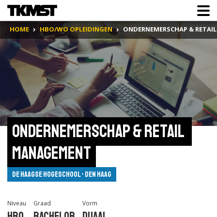
HOME
HBO/WO OPLEIDINGEN
ONDERNEMERSCHAP & RETAI
Ondernemerschap & Retail 
Management
De Haagse Hogeschool - Den Haag
Niveau
Graad
Vorm
Hbo
Bachelor
Duaal