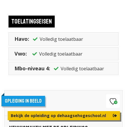
studenten van andere opleidingen en met andere
achtergronden, ontwikkel je jezelf tot een multidisciplinaire
professional die van alle markten thuis is.
Toelatingseisen
Je kiest bovendien zelf in welke volgorde je aan de modules
werkt en waarin je jezelf wilt specialiseren. Wat je keuze ook is:
Havo:
Volledig toelaatbaar
dankzij de nauwe samenwerking met het werkveld is de lesstof
altijd up-to-date. Na afloop ben jij dé expert op het gebied van
Vwo:
Volledig toelaatbaar
ondernemerschap en retail, en ga je een mooie toekomst
tegemoet.
Mbo-niveau 4:
Volledig toelaatbaar
Opleiding in beeld
Bekijk de opleiding op dehaagsehogeschool.nl