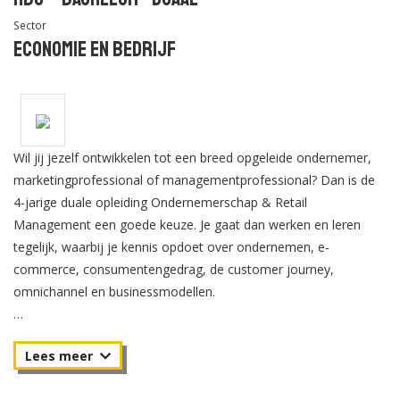
Sector
Economie en Bedrijf
Wil jij jezelf ontwikkelen tot een breed opgeleide ondernemer,
marketingprofessional of managementprofessional? Dan is de
4-jarige duale opleiding Ondernemerschap & Retail
Management een goede keuze. Je gaat dan werken en leren
tegelijk, waarbij je kennis opdoet over ondernemen, e-
commerce, consumentengedrag, de customer journey,
omnichannel en businessmodellen.
Elke week kom je 2 dagen naar school voor onderwijs en
begeleiding. Je nieuwe kennis en vaardigheden breng je
vervolgens meteen in de praktijk. Doordat je samenwerkt met