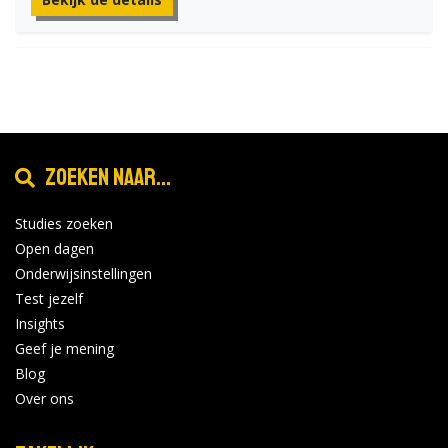
Voorlichting voor
jan
26
professionals
Locatie:
2027
Tijd: 13:00 - 20:00
Zoeken naar...
Bekijk de details
Studies zoeken
Open dagen
feb
Onderwijsinstellingen
Open Dag
6
Test jezelf
Locatie:
Insights
Tijd: 10:00 - 14:00
2027
Geef je mening
Blog
Bekijk de details
Over ons