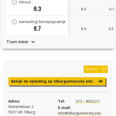
Inhoud
8.3
8.4
-0.1
Aansluiting beroepspraktijk
8.7
8.4
0.3
Toon meer
FAVORIET
Bekijk de opleiding op tilburguniversity.edu
Adres:
Tel:
013 - 4662211
Warandelaan 2
E-mail:
5037 AB Tilburg
info@tilburguniversity.edu