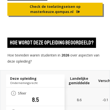
Check de toelatingseisen op
masterkeuze.qompas.nl
Hoe wordt deze opleiding beoordeeld?
Hoe tevreden waren studenten in
2026
over aspecten van
deze opleiding?
Deze opleiding
Landelijke
Versch
gemiddelde
Ondernemingsrecht
Sfeer
8.5
8.6
-0.1