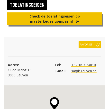
Toelatingseisen
Check de toelatingseisen op
masterkeuze.qompas.nl
FAVORIET
Adres:
Tel:
+32 16 3 24010
Oude Markt 13
E-mail:
sa@kuleuven.be
3000 Leuven