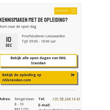
FAVORIET
Kennismaken met de opleiding?
Kom naar de open dag
Proefstuderen Leeuwarden
10
Tijd: 09:00 - 16:00 uur
dec
Bekijk alle open dagen van NHL
Stenden
Bekijk de opleiding op
nhlstenden.com
Adres:
Rengerslaan
Tel:
+31 58 244 14 41
8 - 10
E-mail:
8917 DD