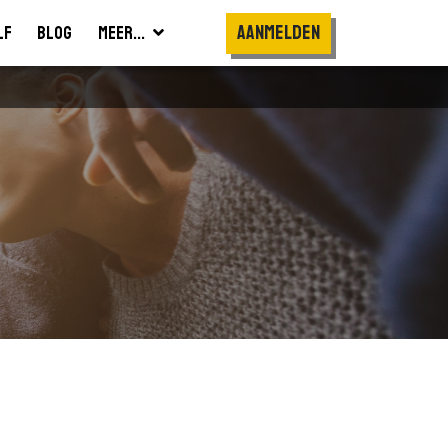
Aanmelden
lf
Blog
Meer...