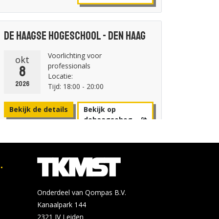
De Haagse Hogeschool - Den Haag
Voorlichting voor
okt
professionals
8
Locatie:
2026
Tijd: 18:00 - 20:00
Bekijk de details
Bekijk op
dehaagsehog
eschool.nl
.
Avans Hogeschool - Breda
Online Open avond
okt
Onderdeel van Qompas B.V.
woensdag 28 oktober
28
Kanaalpark 144
Locatie:
2321 JV
Leiden
2026