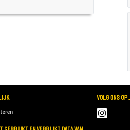
lijk
Volg ons op..
teren
T gebruikt en verrijkt data van