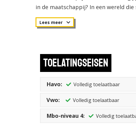
in de maatschappij? In een wereld die
social workers die flexibel zijn en o
Toelatingseisen
Havo:
Volledig toelaatbaar
Vwo:
Volledig toelaatbaar
Mbo-niveau 4:
Volledig toelaatb