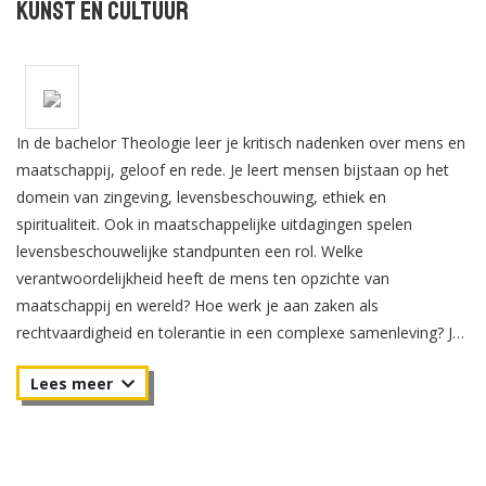
Kunst en Cultuur
In de bachelor Theologie leer je kritisch nadenken over mens en
maatschappij, geloof en rede. Je leert mensen bijstaan op het
domein van zingeving, levensbeschouwing, ethiek en
spiritualiteit. Ook in maatschappelijke uitdagingen spelen
levensbeschouwelijke standpunten een rol. Welke
verantwoordelijkheid heeft de mens ten opzichte van
maatschappij en wereld? Hoe werk je aan zaken als
rechtvaardigheid en tolerantie in een complexe samenleving? Je
kunt dit programma ook in deeltijd volgen. Studeer de bachelor
Theologie in het Nederlands in Utrecht of in het Engels in
Tilburg.