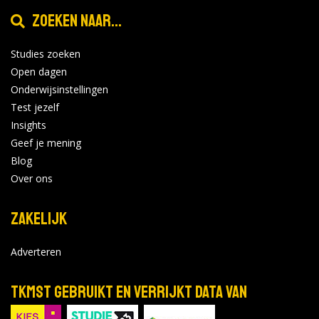
Zoeken naar...
Bekijk de details
Bekijk op
tilburguniversity.edu
Studies zoeken
Open dagen
Onderwijsinstellingen
Tilburg University - Utrecht
Test jezelf
Insights
Meeloopdagen
nov
Locatie:
Geef je mening
17-26
Tijd: 08:45 - 17:00
Blog
2026
Over ons
Bekijk de details
Bekijk op
Zakelijk
tilburguniversity.edu
Adverteren
Rijksuniversiteit Groningen - Groningen
TKMST gebruikt en verrijkt data van
Online Bachelorweek
dec