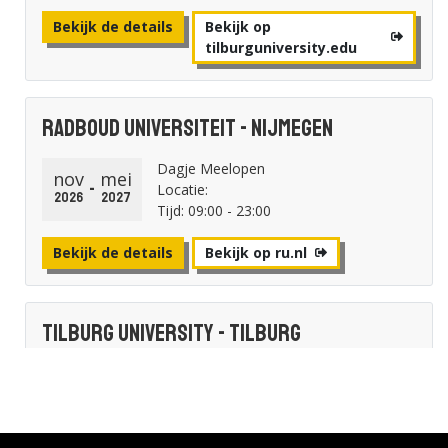
Bekijk de details
Bekijk op
tilburguniversity.edu
Radboud Universiteit - Nijmegen
Dagje Meelopen
nov
mei
-
Locatie:
2026
2027
Tijd: 09:00 - 23:00
Bekijk de details
Bekijk op ru.nl
Tilburg University - Tilburg
Meeloopdagen
nov
Locatie:
17-26
Tijd: 08:45 - 17:00
2026