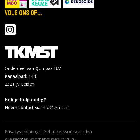
Locatie:
6-11
Tijd: 00:00 - 23:59
Volg ons op...
2026
Bekijk de details
Bekijk op rug.nl
Rijksuniversiteit Groningen - Groningen
Bachelor Open Dag
Onderdeel van Qompas B.V.
jan
Locatie:
29
Kanaalpark 144
Tijd: 10:00 - 17:00
2321 JV
Leiden
2027
Heb je hulp nodig?
Bekijk de details
Bekijk op rug.nl
Neem contact via info@tkmst.nl
Rijksuniversiteit Groningen - Groningen
Privacyverklaring
|
Gebruikersvoorwaarden
Een Dag Student - Theologie
Alle rechten voorbehouden © 2026