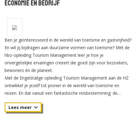
Economie en Bedrijf
Ben je geïnteresseerd in de wereld van toerisme en gastvrijheid?
En wil jij bijdragen aan duurzame vormen van toerisme? Met de
hbo-opleiding Tourism Management leer je hoe je
onvergetelijke ervaringen creëert die goed zijn voor bezoekers,
bewoners én de planeet.
Met de Engelstalige opleiding Tourism Management aan de HZ
ontwikkel je jezelf tot pionier in de wereld van toerisme en
reizen. En dat vanuit een fantastische reisbestemming: de
toeristische regio Zeeland. De reiswereld is altijd in ontwikkeling.
Geen wonder dus dat deze branche altijd op zoek is naar
creatieve professionals. Enthousiastelingen die nieuwe
toeristische producten, diensten en onvergetelijke ervaringen
voor anderen samenstellen.