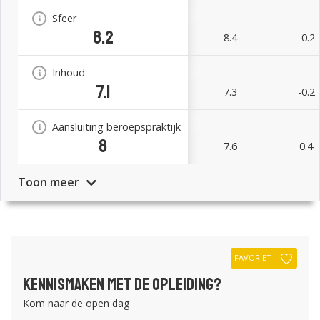
Sfeer
8.2
8.4
-0.2
Inhoud
7.1
7.3
-0.2
Aansluiting beroepspraktijk
8
7.6
0.4
Toon meer
FAVORIET
Kennismaken met de opleiding?
Kom naar de open dag