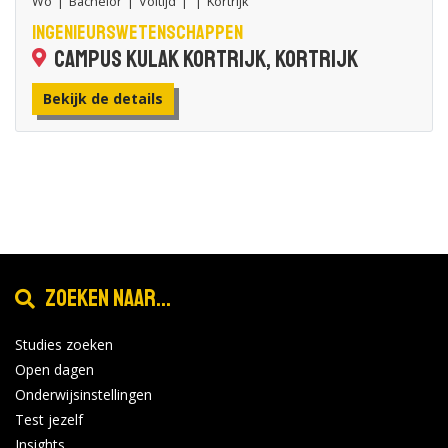
Wo
|
Bachelor
|
Voltijd
|
|
Kortrijk
Ingenieurswetenschappen
Campus Kulak Kortrijk, Kortrijk
Bekijk de details
Zoeken naar...
Studies zoeken
Open dagen
Onderwijsinstellingen
Test jezelf
Insights