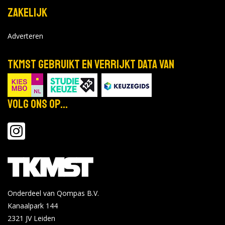
Tijd: 17:00 - 21:00
Zakelijk
2028
Adverteren
Bekijk de details
Bekijk op tue.nl
TKMST gebruikt en verrijkt data van
Technische Universiteit Eindhoven -
Eindhoven
Volg ons op...
Online Open Day
mei
Locatie:
20
Tijd: 09:00 - 18:00
2028
Bekijk de details
Bekijk op tue.nl
Onderdeel van Qompas B.V.
Technische Universiteit Eindhoven -
Kanaalpark 144
Eindhoven
2321 JV
Leiden