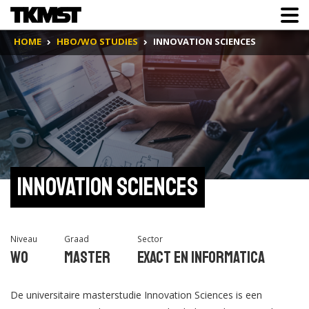
HOME
HBO/WO STUDIES
INNOVATION SCIENCES
Innovation Sciences
Niveau
Graad
Sector
Wo
Master
Exact en Informatica
De universitaire masterstudie Innovation Sciences is een