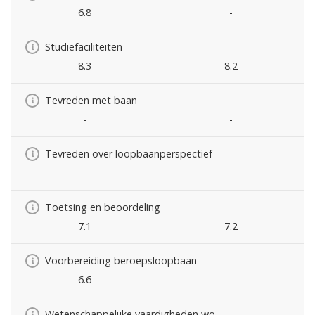
6.8
-
Studiefaciliteiten
8.3
8.2
Tevreden met baan
-
-
Tevreden over loopbaanperspectief
-
-
Toetsing en beoordeling
7.1
7.2
Voorbereiding beroepsloopbaan
6.6
-
Wetenschappelijke vaardigheden wo