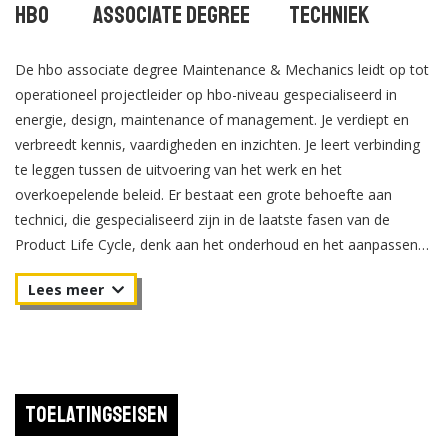
Hbo
Associate degree
Techniek
De hbo associate degree Maintenance & Mechanics leidt op tot
operationeel projectleider op hbo-niveau gespecialiseerd in
energie, design, maintenance of management. Je verdiept en
verbreedt kennis, vaardigheden en inzichten. Je leert verbinding
te leggen tussen de uitvoering van het werk en het
overkoepelende beleid. Er bestaat een grote behoefte aan
technici, die gespecialiseerd zijn in de laatste fasen van de
Product Life Cycle, denk aan het onderhoud en het aanpassen
van machines en installaties. Na afronding kun je als
onderhoudsengineer, werkvoorbereider, tekenaar, constructeur
of projectleider aan de slag.
Toelatingseisen