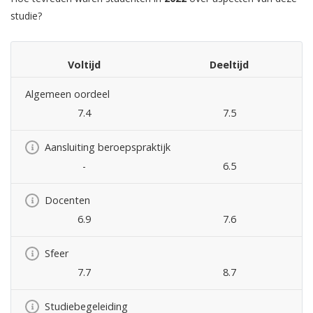
studie?
Voltijd
Deeltijd
Algemeen oordeel
7.4
7.5
Aansluiting beroepspraktijk
-
6.5
Docenten
6.9
7.6
Sfeer
7.7
8.7
Studiebegeleiding