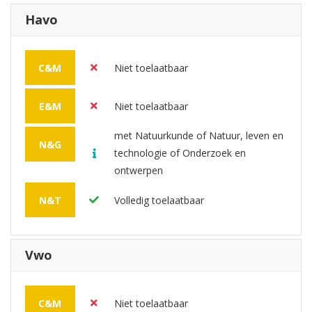
Havo
C&M
Niet toelaatbaar
E&M
Niet toelaatbaar
met Natuurkunde of Natuur, leven en
N&G
technologie of Onderzoek en
ontwerpen
N&T
Volledig toelaatbaar
Vwo
C&M
Niet toelaatbaar