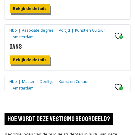
Bekijk de details
Hbo
|
Associate degree
|
Voltijd
|
Kunst en Cultuur
|
Amsterdam
Dans
Bekijk de details
Hbo
|
Master
|
Deeltijd
|
Kunst en Cultuur
|
Amsterdam
Operationeel Leiderschap in
Performing Arts
Hoe wordt deze vestiging beoordeeld?
Bekijk de details
Beoordelingen van de huidige studenten in 2026 van deze