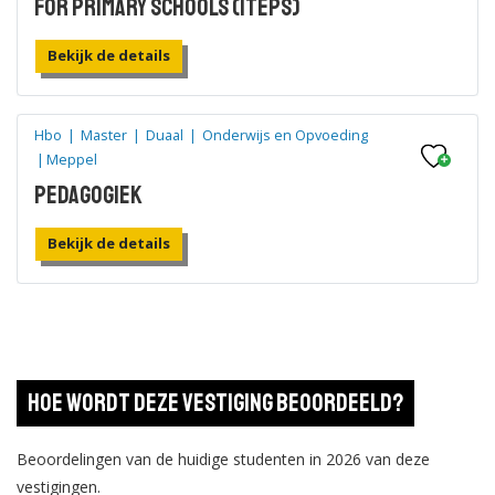
for Primary Schools (ITEps)
opleidingen bestaat uit ruim 150 associate degree…
Bekijk de details
Hbo
|
Master
|
Duaal
|
Onderwijs en Opvoeding
|
Meppel
Pedagogiek
Bekijk de details
Hbo
|
Master
|
Deeltijd
|
Onderwijs en Opvoeding
|
Meppel
Pedagogiek
Hoe wordt deze vestiging beoordeeld?
Bekijk de details
Beoordelingen van de huidige studenten in 2026 van deze
vestigingen.