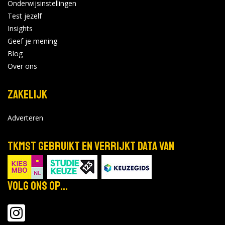
Onderwijsinstellingen
2 opleidingen
|
3 open dagen
Test jezelf
Insights
NHL Stenden
Geef je mening
Amsterdam
Bekijk de details
Blog
Over ons
Zakelijk
Adverteren
TKMST gebruikt en verrijkt data van
Volg ons op...