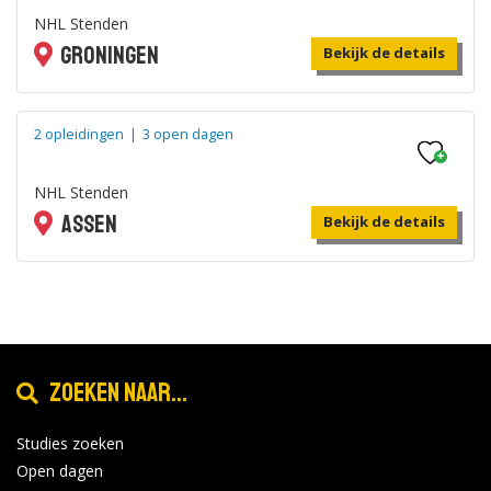
NHL Stenden
Groningen
Bekijk de details
2 opleidingen
|
3 open dagen
NHL Stenden
Assen
Bekijk de details
2 opleidingen
|
0 open dagen
Maritime Institute Willem Barentsz
Zoeken naar...
Terschelling (NHL Stenden)
Terschelling
Bekijk de details
Studies zoeken
Open dagen