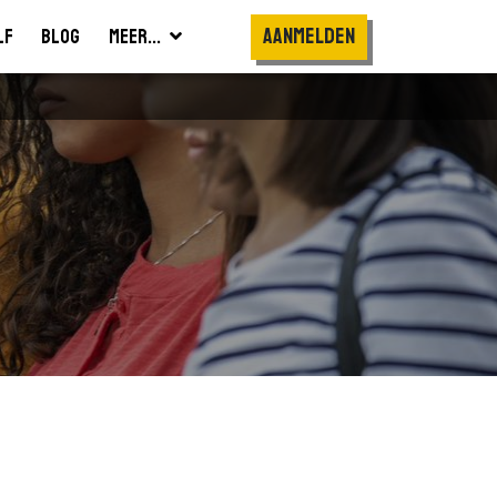
Aanmelden
lf
Blog
Meer...