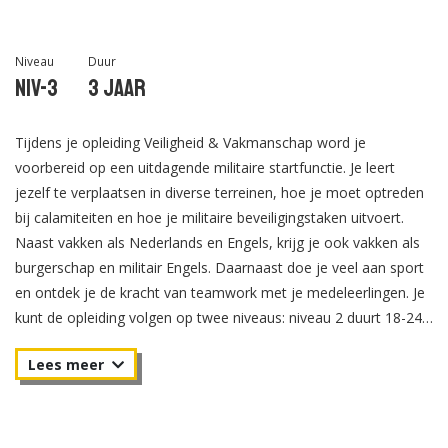
Niveau
Duur
Niv-3
3 jaar
Tijdens je opleiding Veiligheid & Vakmanschap word je
voorbereid op een uitdagende militaire startfunctie. Je leert
jezelf te verplaatsen in diverse terreinen, hoe je moet optreden
bij calamiteiten en hoe je militaire beveiligingstaken uitvoert.
Naast vakken als Nederlands en Engels, krijg je ook vakken als
burgerschap en militair Engels. Daarnaast doe je veel aan sport
en ontdek je de kracht van teamwork met je medeleerlingen. Je
kunt de opleiding volgen op twee niveaus: niveau 2 duurt 18-24
maanden en bereidt je voor op een functie als soldaat/marinier
of korporaal, niveau 3 duurt 30-36 maanden en bereidt je voor
op de functie van onderofficier. De toelatingseis voor de
opleiding is een VMBO-diploma.