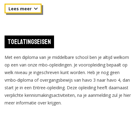
verzekeringswezen ben je veel bezig met papierwerk: je stelt
offertes, polissen en contracten op. Verder handel je schades en
claims af, voer je polisbeheer uit en onderhoud je contacten
met cliënten. Ook promotionele activiteiten zoals het aanprijzen
van een reisverzekering, behoren tot je taken.
Toelatingseisen
Met een diploma van je middelbare school ben je altijd welkom
op een van onze mbo-opleidingen. Je vooropleiding bepaalt op
welk niveau je ingeschreven kunt worden. Heb je nog geen
vmbo-diploma of overgangsbewijs van havo 3 naar havo 4, dan
start je in een Entree-opleiding. Deze opleiding heeft daarnaast
verplichte kennismakingsactiviteiten, na je aanmelding zul je hier
meer informatie over krijgen.