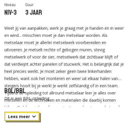
Niveau
Duur
Niv-3
3 jaar
Weet jij van aanpakken, werk je graag met je handen en in weer
en wind... misschien moet je dan metselaar worden. Als
metselaar moet je allerlei metselwerk voorbereiden en
uitvoeren. Je metselt rechte of gebogen muren, stevig
metselwerk of voor de sier, metselwerk dat zichtbaar blijft of
dat verdwijnt achter panelen of stucwerk. Het is belangrijk dat je
heel precies werkt. Je moet zeker geen twee linkerhanden
hebben, want ook het monteren en weer uit elkaar halen van
steigers hoort bij je werk! Je werkt zelfstandig of in een team.
BOL/BBL
Tijdens de opleiding tot allround metselaar leer je alles over
Dit is een BBL-opleiding.
metselen en de technieken en materialen die daarbij komen
kijken. Ook leer je hoe de organisatie en planning van het werk
in elkaar zit. Een deel van de opleiding breng je door bij een
bouwbedrijf. Als je je diploma hebt gehaald, kun je terecht
komen in hogere functies in de bouw.