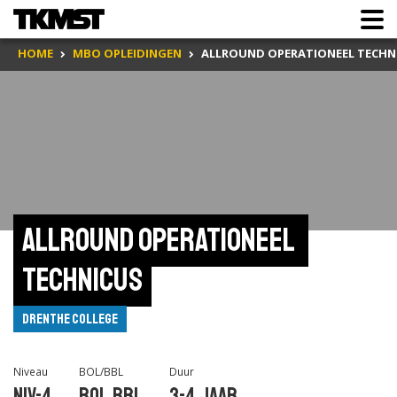
HOME
MBO OPLEIDINGEN
ALLROUND OPERATIONEEL TECHN
Allround operationeel 
technicus
Drenthe College
Niveau
BOL/BBL
Duur
Niv-4
BOL,BBL
3-4 jaar