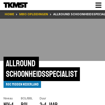
HOME
MBO OPLEIDINGEN
ALLROUND SCHOONHEIDSSPECIAL
Allround 
schoonheidsspecialist
ROC Midden Nederland
Niveau
BOL/BBL
Duur
Niv-4
BOL
3-4 jaar