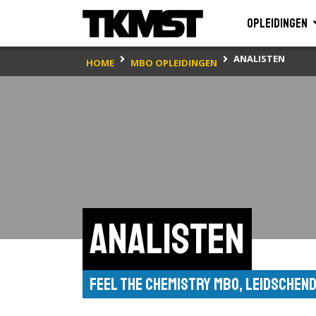
Opleidingen
ANALISTEN
HOME
MBO OPLEIDINGEN
Analisten
Feel the Chemistry MBO, Leidschen