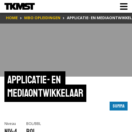
HOME
MBO OPLEIDINGEN
APPLICATIE- EN MEDIAONTWIKKE
Applicatie- en 
mediaontwikkelaar
Summa
Niveau
BOL/BBL
Niv-4
BOL