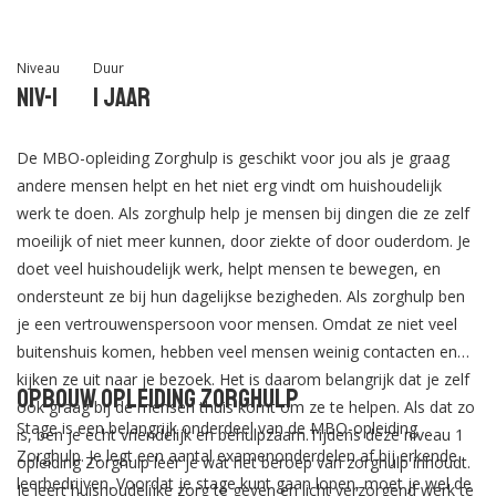
Niveau
Duur
Niv-1
1 jaar
De MBO-opleiding Zorghulp is geschikt voor jou als je graag
andere mensen helpt en het niet erg vindt om huishoudelijk
werk te doen. Als zorghulp help je mensen bij dingen die ze zelf
moeilijk of niet meer kunnen, door ziekte of door ouderdom. Je
doet veel huishoudelijk werk, helpt mensen te bewegen, en
ondersteunt ze bij hun dagelijkse bezigheden. Als zorghulp ben
je een vertrouwenspersoon voor mensen. Omdat ze niet veel
buitenshuis komen, hebben veel mensen weinig contacten en
kijken ze uit naar je bezoek. Het is daarom belangrijk dat je zelf
Opbouw opleiding Zorghulp
ook graag bij de mensen thuis komt om ze te helpen. Als dat zo
Stage is een belangrijk onderdeel van de MBO-opleiding
is, ben je echt vriendelijk en behulpzaam.Tijdens deze niveau 1
Zorghulp. Je legt een aantal examenonderdelen af bij erkende
opleiding Zorghulp leer je wat het beroep van zorghulp inhoudt.
leerbedrijven. Voordat je stage kunt gaan lopen, moet je wel de
Je leert huishoudelijke zorg te geven en licht verzorgend werk te