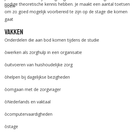
nodige theoretische kennis hebben. Je maakt een aantal toetsen
doen
om zo goed mogelijk voorbereid te zijn op de stage die komen
gaat
Vakken
Onderdelen die aan bod komen tijdens de studie
òwerken als zorghulp in een organisatie
òuitvoeren van huishoudelijke zorg
òhelpen bij dagelijkse bezigheden
òomgaan met de zorgvrager
òNederlands en vaktaal
òcomputervaardigheden
òstage