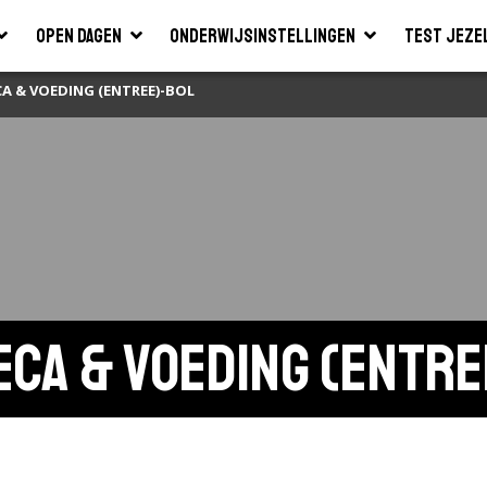
Open dagen
Onderwijsinstellingen
Test jeze
A & VOEDING (ENTREE)-BOL
eca & voeding (entre