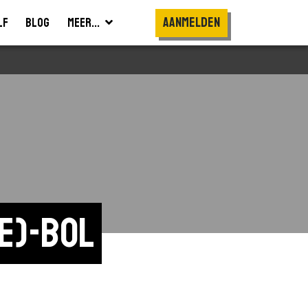
Aanmelden
lf
Blog
Meer...
e)-bol