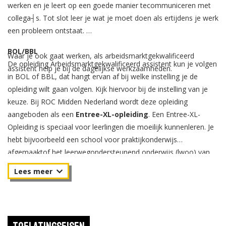
werken en je leert op een goede manier tecommuniceren met
collega┤s. Tot slot leer je wat je moet doen als ertijdens je werk
een probleem ontstaat.
BOL/BBL
Waar je ook gaat werken, als arbeidsmarktgekwalificeerd
De opleiding Arbeidsmarktgekwalificeerd assistent kun je volgen
assistent help je bij de dagelijkse werkzaamheden.
in BOL of BBL, dat hangt ervan af bij welke instelling je de
opleiding wilt gaan volgen. Kijk hiervoor bij de instelling van je
keuze. Bij ROC Midden Nederland wordt deze opleiding
aangeboden als een
Entree-XL-opleiding
. Een Entree-XL-
Opleiding is speciaal voor leerlingen die moeilijk kunnenleren. Je
hebt bijvoorbeeld een school voor praktijkonderwijs
afgemaaktof het leerwegondersteunend onderwijs (lwoo) van
het vmbo gevolgd.