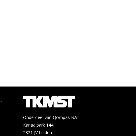
.
Onderdeel van Qompas B.V.
Kanaalpark 144
2321 JV
Leiden