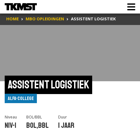
HOME
MBO OPLEIDINGEN
ASSISTENT LOGISTIEK
Assistent logistiek
Alfa-college
Niveau
BOL/BBL
Duur
Niv-1
BOL,BBL
1 jaar