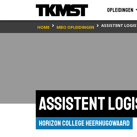
Opleidingen
ASSISTENT LOGIS
HOME
MBO OPLEIDINGEN
Assistent logi
Horizon College Heerhugowaard