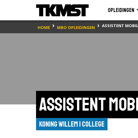
Opleidingen
ASSISTENT MOBI
HOME
MBO OPLEIDINGEN
Assistent mob
Koning Willem I College