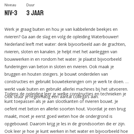
Niveau
Duur
Niv-3
3 jaar
Werk je graag buiten en hou je van kabbelende beekjes en
rivieren? Ga aan de slag en volg de opleiding Waterbouwer!
Nederland leeft met water: denk bijvoorbeeld aan de grachten,
rivieren, sloten en kanalen. Je helpt met het aanleggen van
bouwwerken in en rondom het water. Je plaatst bijvoorbeeld
funderingen van beton in sloten en rivieren. Ook maak je
bruggen en houten steigers. Je bouwt onderdelen van
constructies en gebruikt bouwtekeningen om je werk te doen. Je
werkt vaak buiten en gebruikt allerlei machines bij het uitvoeren.
Tijdens de opleiding leer je welke constructies en technieken je
Ook stuur je regelmatig een aantal collega’s aan.
kunt toepassen als je aan slootkanten of rivieren bouwt. Je
oefent met beton en allerlei soorten hout. Voordat je een brug
maakt, moet je eerst goed weten hoe de ondergrond is
opgebouwd. Daarom krijg je les in de grondsoorten die er zijn.
Ook leer je hoe je kunt werken in het water en bijvoorbeeld hoe