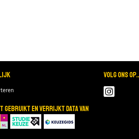
lijk
Volg ons op..
teren
T gebruikt en verrijkt data van