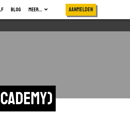
Aanmelden
lf
Blog
Meer...
Academy)