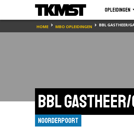
Opleidingen
BBL GASTHEER/G
HOME
MBO OPLEIDINGEN
BBL Gastheer/
Noorderpoort