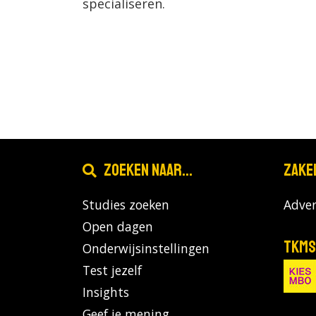
specialiseren.
Zoeken naar...
Zake
Studies zoeken
Adver
Open dagen
TKMS
Onderwijsinstellingen
Test jezelf
Insights
Geef je mening