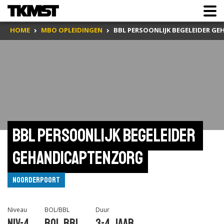
HOME
MBO OPLEIDINGEN
BBL PERSOONLIJK BEGELEIDER G
BBL Persoonlijk begeleider 
gehandicaptenzorg
Noorderpoort
Niveau
BOL/BBL
Duur
Niv-4
BOL,BBL
3-4 jaar