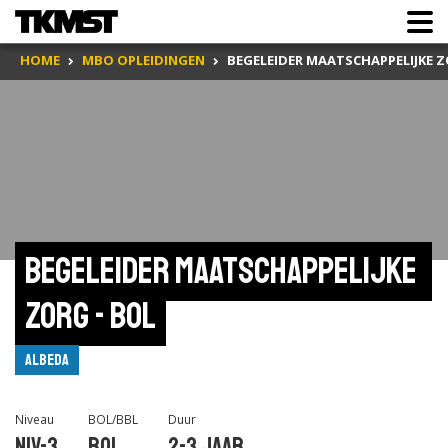
HOME
MBO OPLEIDINGEN
BEGELEIDER MAATSCHAPPELIJKE Z
Begeleider maatschappelijke 
zorg - bol
Albeda
Niveau
BOL/BBL
Duur
Niv-3
BOL
2-3 jaar