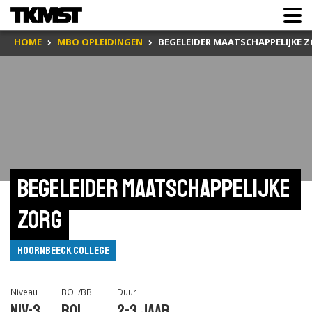
HOME
MBO OPLEIDINGEN
BEGELEIDER MAATSCHAPPELIJKE 
Begeleider maatschappelijke 
zorg
Hoornbeeck College
Niveau
BOL/BBL
Duur
Niv-3
BOL
2-3 jaar