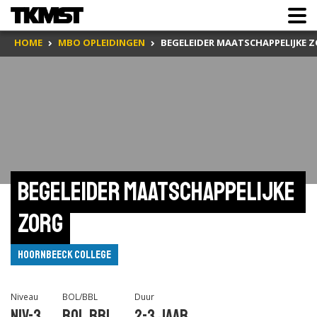
HOME
MBO OPLEIDINGEN
BEGELEIDER MAATSCHAPPELIJKE 
Begeleider maatschappelijke 
zorg
Hoornbeeck College
Niveau
BOL/BBL
Duur
Niv-3
BOL,BBL
2-3 jaar