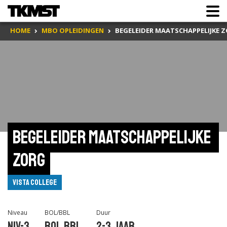
HOME
MBO OPLEIDINGEN
BEGELEIDER MAATSCHAPPELIJKE 
Begeleider maatschappelijke 
zorg
VISTA College
Niveau
BOL/BBL
Duur
Niv-3
BOL,BBL
2-3 jaar