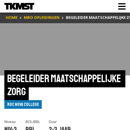
HOME
MBO OPLEIDINGEN
BEGELEIDER MAATSCHAPPELIJKE 
Begeleider maatschappelijke 
zorg
ROC Nova College
Niveau
BOL/BBL
Duur
Niv-3
BBL
2-3 jaar