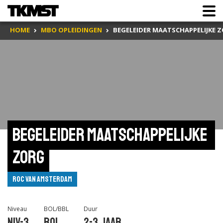
HOME
MBO OPLEIDINGEN
BEGELEIDER MAATSCHAPPELIJKE 
Begeleider maatschappelijke 
zorg
ROC van Amsterdam
Niveau
BOL/BBL
Duur
Niv-3
BOL
2-3 jaar