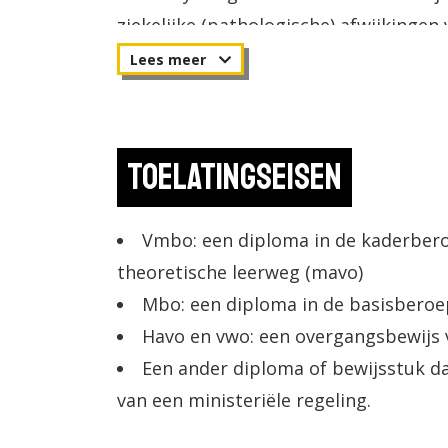
ziekelijke (pathologische) afwijkingen 
uitstrijkjes van het slijmvlies van d
beoordeeld, maar ook preparaten van
buikvocht (lichaamsvochten) en dergel
Toelatingseisen
Vmbo: een diploma in de kaderber
theoretische leerweg (mavo)
Mbo: een diploma in de basisberoep
Havo en vwo: een overgangsbewijs va
Een ander diploma of bewijsstuk da
van een ministeriële regeling.