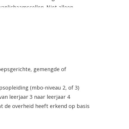
vanlichaamscellen. Niet alleen
ebaarmoeder(hals)mond worden daar
onder meer urine, sputum en
ijke.
oepsgerichte, gemengde of
sopleiding (mbo-niveau 2, of 3)
n leerjaar 3 naar leerjaar 4
t de overheid heeft erkend op basis