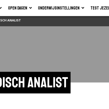
Open dagen
Onderwijsinstellingen
Test jeze
ISCH ANALIST
disch analist