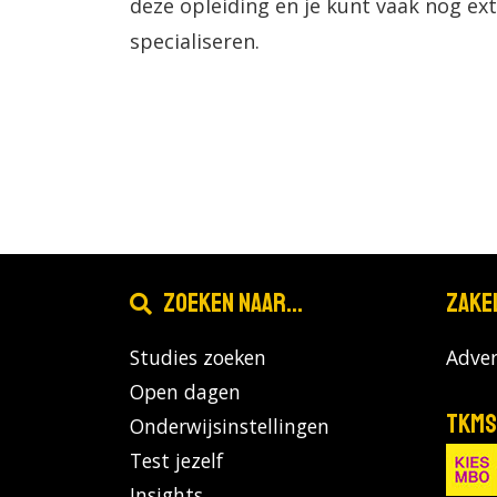
deze opleiding en je kunt vaak nog ex
specialiseren.
Zoeken naar...
Zake
Studies zoeken
Adver
Open dagen
TKMS
Onderwijsinstellingen
Test jezelf
Insights