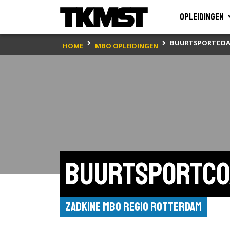
Opleidingen
BUURTSPORTCO
HOME
MBO OPLEIDINGEN
Buurtsportco
Zadkine mbo regio Rotterdam