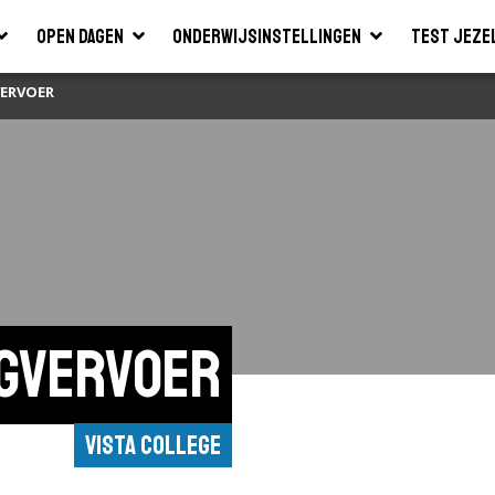
Open dagen
Onderwijsinstellingen
Test jeze
ERVOER
gvervoer
VISTA College