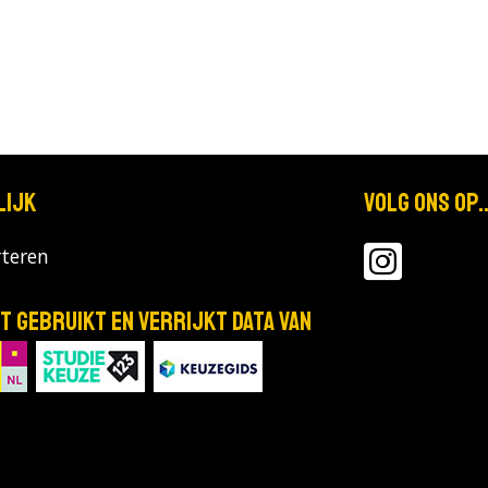
lijk
Volg ons op..
teren
T gebruikt en verrijkt data van